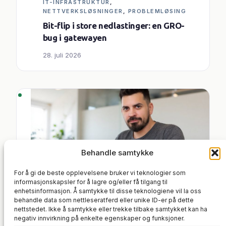
IT-INFRASTRUKTUR
, 
NETTVERKSLØSNINGER
, 
PROBLEMLØSING
Bit-flip i store nedlastinger: en GRO-
bug i gatewayen
28. juli 2026
Behandle samtykke
For å gi de beste opplevelsene bruker vi teknologier som
informasjonskapsler for å lagre og/eller få tilgang til
enhetsinformasjon. Å samtykke til disse teknologiene vil la oss
BACKUP
, 
IT-INFRASTRUKTUR
, 
behandle data som nettleseratferd eller unike ID-er på dette
SYSTEMADMINISTRASJON
nettstedet. Ikke å samtykke eller trekke tilbake samtykket kan ha
Speil alle GitHub-repoene dine til en
negativ innvirkning på enkelte egenskaper og funksjoner.