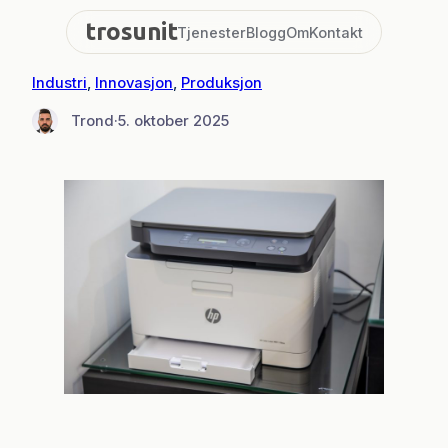
Hopp
trosunit
Tjenester
Blogg
Om
Kontakt
til
innhold
Industri
, 
Innovasjon
, 
Produksjon
Trond
·
5. oktober 2025