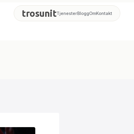
trosunit
Tjenester
Blogg
Om
Kontakt