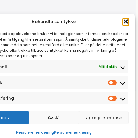
Behandle samtykke
 beste opplevelsene bruker vi teknologier som informasjonskapsler for
eller få tilgang til enhetsinformasjon. Å samtykke til disse teknologiene
behandle data som nettleseratferd eller unike ID-er på dette nettstedet.
ykke eller trekke tilbake samtykket kan ha negativ innvirkning på
enskaper og funksjoner.
nell
Alltid aktiv
kk
Statisti
føring
Markeds
trosunit AS · NO 930 190 268 MVA
odta
Avslå
Lagre preferanser
© 2026 · trosunit.no
Personvernerklæring
Personvernerklæring