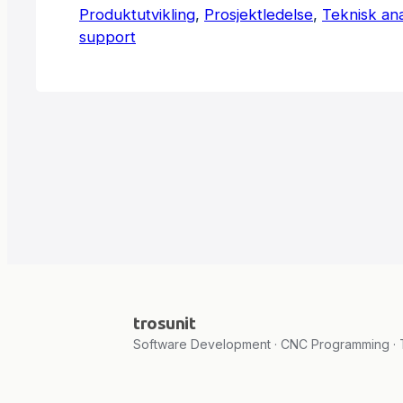
Produktutvikling
fulgt. Jeg begynte også på en illustrert
, 
Prosjektledelse
, 
Teknisk an
support
produksjonsguide for et nytt produkt, for
konsistens og effektivisere arbeidsflyten. 
oppgave var å kartlegge tekniske minim
trosunit
Software Development · CNC Programming · T