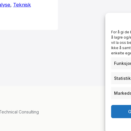
alyse
, 
Teknisk
 å sikre
En viktig
umskrav for…
For å gi de
å lagre og/
vil la oss 
Ikke å samt
enkelte eg
Funksjo
Statisti
Markeds
G
echnical Consulting