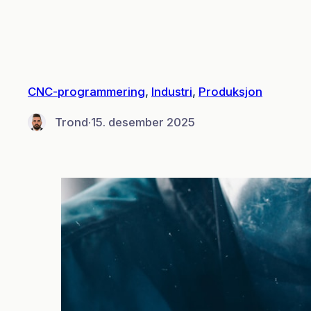
Hopp
til
innhold
CNC-programmering
, 
Industri
, 
Produksjon
Trond
·
15. desember 2025