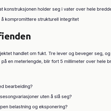
t konstruksjonen holder seg i vater over hele bredd
 kompromittere strukturell integritet
 fienden
sjektet handlet om fukt. Tre lever og beveger seg, o
å en meterlengde, blir fort 5 millimeter over hele 
ved bearbeiding?
 sesongvariasjoner uten å slå seg?
typen belastning og eksponering?