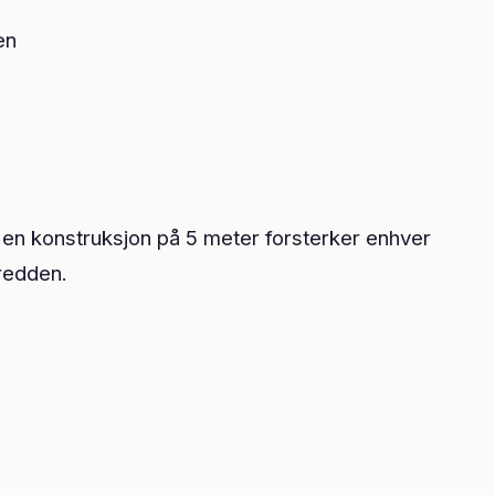
en
g en konstruksjon på 5 meter forsterker enhver
bredden.