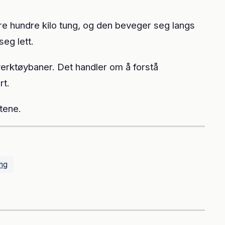
re hundre kilo tung, og den beveger seg langs
seg lett.
rktøybaner. Det handler om å forstå
rt.
tene.
ing