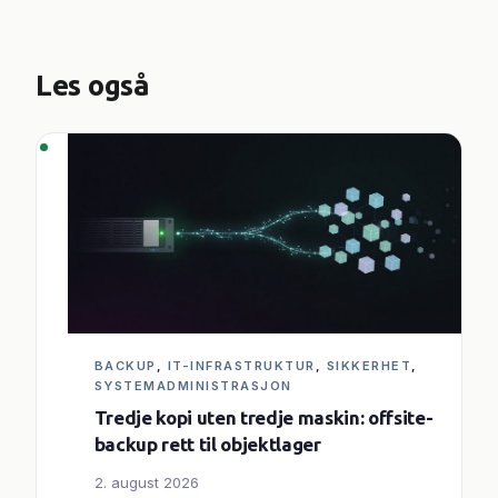
Les også
BACKUP
, 
IT-INFRASTRUKTUR
, 
SIKKERHET
, 
SYSTEMADMINISTRASJON
Tredje kopi uten tredje maskin: offsite-
backup rett til objektlager
2. august 2026