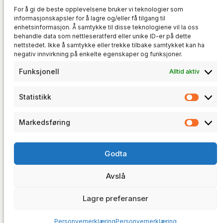
For å gi de beste opplevelsene bruker vi teknologier som
informasjonskapsler for å lagre og/eller få tilgang til
enhetsinformasjon. Å samtykke til disse teknologiene vil la oss
BACKUP
, 
IT-INFRASTRUKTUR
, 
behandle data som nettleseratferd eller unike ID-er på dette
SYSTEMADMINISTRASJON
nettstedet. Ikke å samtykke eller trekke tilbake samtykket kan ha
Speil alle GitHub-repoene dine til en
negativ innvirkning på enkelte egenskaper og funksjoner.
selvhostet Gitea
Funksjonell
Alltid aktiv
17. juli 2026
Statistikk
Statis
Markedsføring
Marke
trosunit
Godta
Software Development · CNC Programming · Technical
Consulting
Avslå
trosunit AS · NO 930 190 268 MVA
© 2026 · trosunit.no
Lagre preferanser
Personvernerklæring
Personvernerklæring