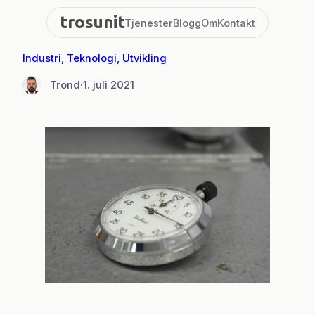
Hopp
trosunit
Tjenester
Blogg
Om
Kontakt
til
innhold
Industri
, 
Teknologi
, 
Utvikling
Trond
·
1. juli 2021