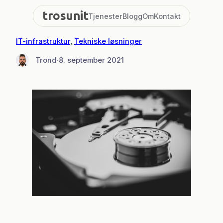
Hopp
trosunit
Tjenester
Blogg
Om
Kontakt
til
innhold
IT-infrastruktur
, 
Tekniske løsninger
Trond
·
8. september 2021