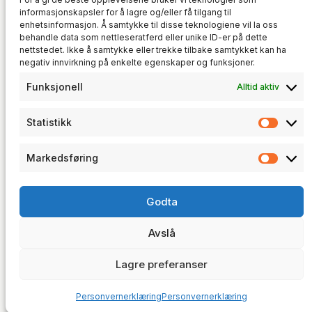
informasjonskapsler for å lagre og/eller få tilgang til
enhetsinformasjon. Å samtykke til disse teknologiene vil la oss
BACKUP
, 
IT-INFRASTRUKTUR
, 
behandle data som nettleseratferd eller unike ID-er på dette
SYSTEMADMINISTRASJON
nettstedet. Ikke å samtykke eller trekke tilbake samtykket kan ha
Speil alle GitHub-repoene dine til en
negativ innvirkning på enkelte egenskaper og funksjoner.
selvhostet Gitea
Funksjonell
Alltid aktiv
17. juli 2026
Statistikk
Statis
Markedsføring
Marke
trosunit
Godta
Software Development · CNC Programming · Technical
Consulting
Avslå
trosunit AS · NO 930 190 268 MVA
© 2026 · trosunit.no
Lagre preferanser
Personvernerklæring
Personvernerklæring