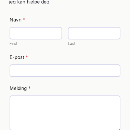
jeg kan hjelpe deg.
Navn
*
First
Last
E-post
*
Melding
*
*
E
-
p
o
s
t
*