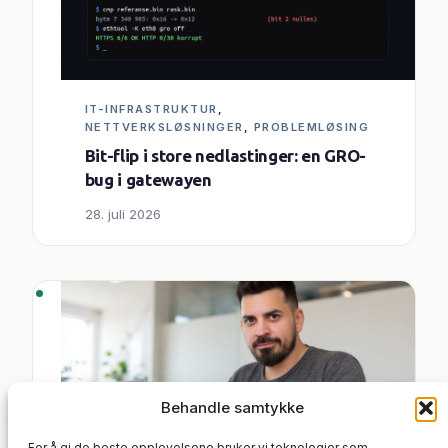
IT-INFRASTRUKTUR
, 
NETTVERKSLØSNINGER
, 
PROBLEMLØSING
Bit-flip i store nedlastinger: en GRO-
bug i gatewayen
28. juli 2026
Behandle samtykke
For å gi de beste opplevelsene bruker vi teknologier som