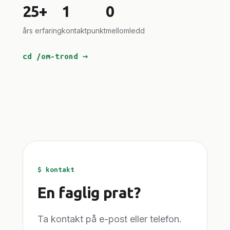
25+
1
0
års erfaring
kontaktpunkt
mellomledd
cd /om-trond →
$ kontakt
En faglig prat?
Ta kontakt på e-post eller telefon.