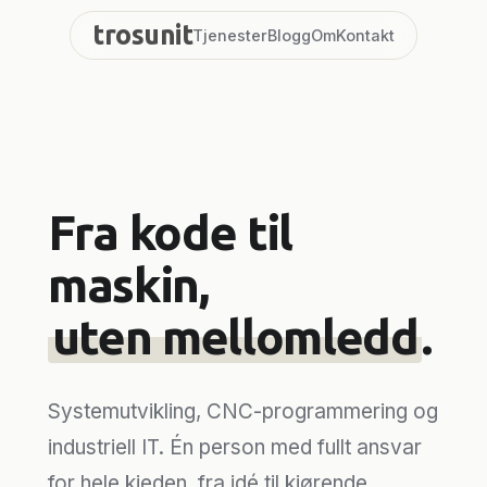
Hopp
trosunit
Tjenester
Blogg
Om
Kontakt
til
innhold
Fra kode til
maskin,
uten mellomledd
.
Systemutvikling, CNC-programmering og
industriell IT. Én person med fullt ansvar
for hele kjeden, fra idé til kjørende