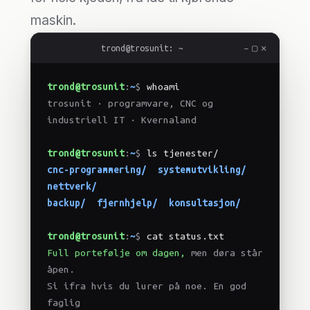
maskin.
−
▢
✕
trond@trosunit: ~
trosunit AS · Kvernaland
trond@trosunit
:
~
$
 whoami
trosunit · programvare, CNC og 
industriell IT · Kvernaland
trond@trosunit
:
~
$
 ls tjenester/
cnc-programmering/
systemutvikling/
nettverk/
backup/
fjernhjelp/
konsultasjon/
trond@trosunit
:
~
$
 cat status.txt
Full portefølje om dagen,
men døra står 
åpen.
Si ifra hvis du lurer på noe. En god 
faglig