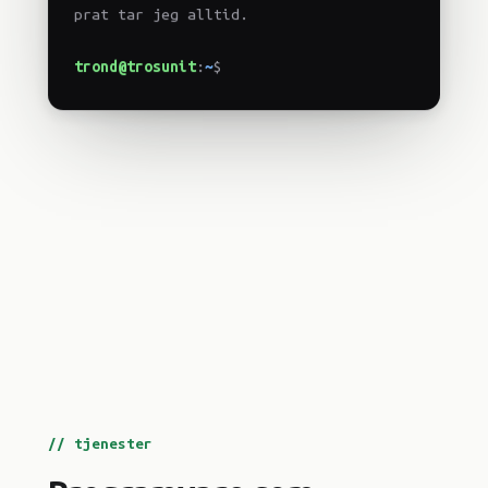
prat tar jeg alltid.
trond@trosunit
:
~
$
// tjenester