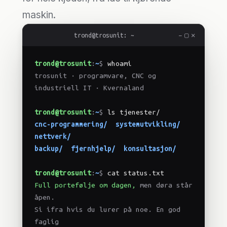
maskin.
−
▢
✕
trond@trosunit: ~
trosunit AS · Kvernaland
trond@trosunit
:
~
$
 whoami
trosunit · programvare, CNC og 
industriell IT · Kvernaland
trond@trosunit
:
~
$
 ls tjenester/
cnc-programmering/
systemutvikling/
nettverk/
backup/
fjernhjelp/
konsultasjon/
trond@trosunit
:
~
$
 cat status.txt
Full portefølje om dagen,
men døra står 
åpen.
Si ifra hvis du lurer på noe. En god 
faglig