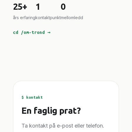
25+
1
0
års erfaring
kontaktpunkt
mellomledd
cd /om-trond →
$ kontakt
En faglig prat?
Ta kontakt på e-post eller telefon.