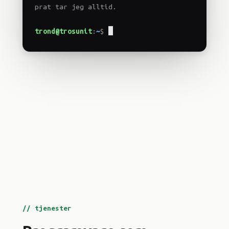
prat tar jeg alltid.
trond@trosunit
:
~
$
// tjenester