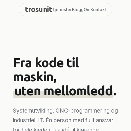
Hopp
trosunit
Tjenester
Blogg
Om
Kontakt
til
innhold
Fra kode til
maskin,
uten mellomledd
.
Systemutvikling, CNC-programmering og
industriell IT. Én person med fullt ansvar
for hele kjeden, fra idé til kjørende