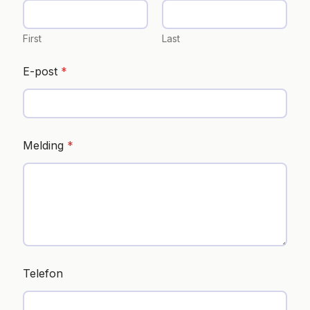
First
Last
E-post
*
Melding
*
N
a
v
n
B
e
d
r
i
f
Telefon
t
E
-