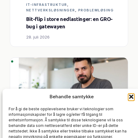
IT-INFRASTRUKTUR
, 
NETTVERKSLØSNINGER
, 
PROBLEMLØSING
Bit-flip i store nedlastinger: en GRO-
bug i gatewayen
28. juli 2026
Behandle samtykke
For å gi de beste opplevelsene bruker vi teknologier som
informasjonskapsler for å lagre og/eller få tilgang til
enhetsinformasjon. Å samtykke til disse teknologiene vil la oss
BACKUP
, 
IT-INFRASTRUKTUR
, 
behandle data som nettleseratferd eller unike ID-er på dette
SYSTEMADMINISTRASJON
nettstedet. Ikke å samtykke eller trekke tilbake samtykket kan ha
Speil alle GitHub-repoene dine til en
negativ innvirkning på enkelte egenskaper og funksjoner.