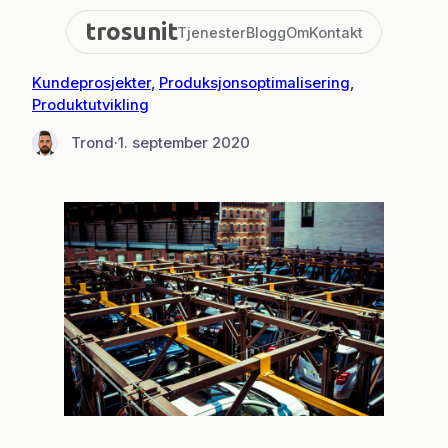
Hopp
trosunit
Tjenester
Blogg
Om
Kontakt
til
innhold
Kundeprosjekter
, 
Produksjonsoptimalisering
, 
Produktutvikling
Trond
·
1. september 2020