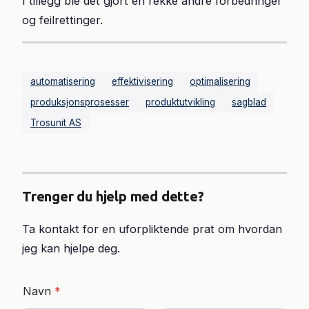
I tillegg ble det gjort en rekke andre forbedringer
og feilrettinger.
automatisering
effektivisering
optimalisering
produksjonsprosesser
produktutvikling
sagblad
Trosunit AS
Trenger du hjelp med dette?
Ta kontakt for en uforpliktende prat om hvordan
jeg kan hjelpe deg.
Navn
*