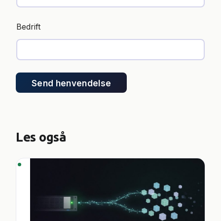
p
o
Bedrift
s
t
Send henvendelse
Les også