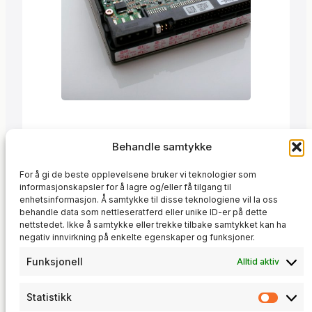
Trond
·
1. september 2011
Behandle samtykke
En kunde opplevde et datakrasj i
For å gi de beste opplevelsene bruker vi teknologier som
påsken og mistet viktige data. De
informasjonskapsler for å lagre og/eller få tilgang til
hadde ikke gode nok backuprutiner.
enhetsinformasjon. Å samtykke til disse teknologiene vil la oss
behandle data som nettleseratferd eller unike ID-er på dette
Backup
Jeg rykket ut, sikret det som var igjen,
, 
IT-Sikkerhet
nettstedet. Ikke å samtykke eller trekke tilbake samtykket kan ha
og satte opp et skikkelig
negativ innvirkning på enkelte egenskaper og funksjoner.
backupsystem. Hva jeg leverte Kunden
har nå et system som kjører automatisk
Funksjonell
Alltid aktiv
og gir trygghet mot fremtidige
dataproblemer.
Statistikk
Statis