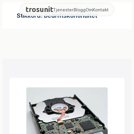
Hopp
trosunit
Tjenester
Blogg
Om
Kontakt
til
Stikkord:
bedriftskontinuitet
innhold