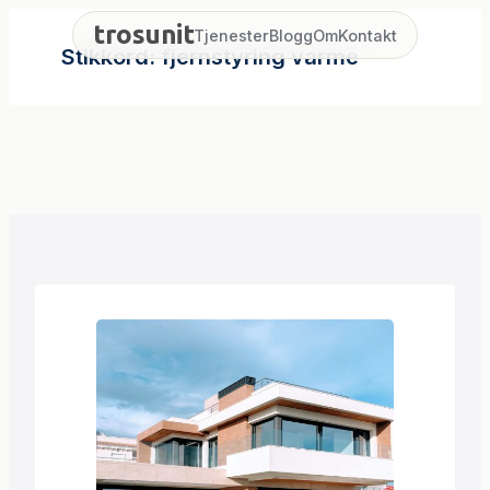
Hopp
trosunit
Tjenester
Blogg
Om
Kontakt
til
Stikkord:
fjernstyring varme
innhold