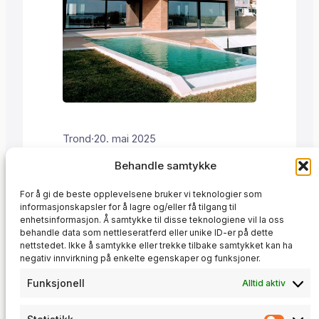
Trond
·
20. mai 2025
Behandle samtykke
Trosunit oppgraderte et eldre RF-
varmesystem med smart styring og
For å gi de beste opplevelsene bruker vi teknologier som
logikk via Home Assistant. Se hvordan
informasjonskapsler for å lagre og/eller få tilgang til
Automasjon
Trond Sundt forvandlet analog varme til
, 
Home Assistant
, 
enhetsinformasjon. Å samtykke til disse teknologiene vil la oss
behandle data som nettleseratferd eller unike ID-er på dette
Kundeprosjekter
et intelligent system.
, 
Smarthus
nettstedet. Ikke å samtykke eller trekke tilbake samtykket kan ha
negativ innvirkning på enkelte egenskaper og funksjoner.
Funksjonell
Alltid aktiv