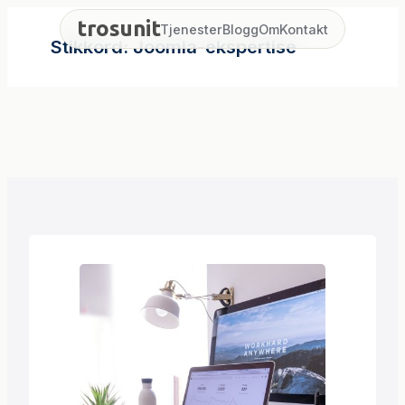
Hopp
trosunit
Tjenester
Blogg
Om
Kontakt
til
Stikkord:
Joomla-ekspertise
innhold