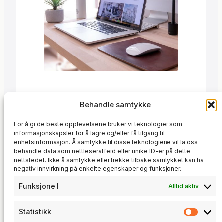
Trond
·
27. november 2010
Behandle samtykke
Jeg satte opp en komplett Joomla-
For å gi de beste opplevelsene bruker vi teknologier som
basert nettside for en kunde, inkludert
informasjonskapsler for å lagre og/eller få tilgang til
hosting, administrasjon og løpende
enhetsinformasjon. Å samtykke til disse teknologiene vil la oss
behandle data som nettleseratferd eller unike ID-er på dette
Webside
drift. Hva ble levert Jeg håndterer
nettstedet. Ikke å samtykke eller trekke tilbake samtykket kan ha
fortsatt vedlikehold,
negativ innvirkning på enkelte egenskaper og funksjoner.
sikkerhetsoppdateringer og
videreutvikling av nettsiden.
Funksjonell
Alltid aktiv
Statistikk
Statis