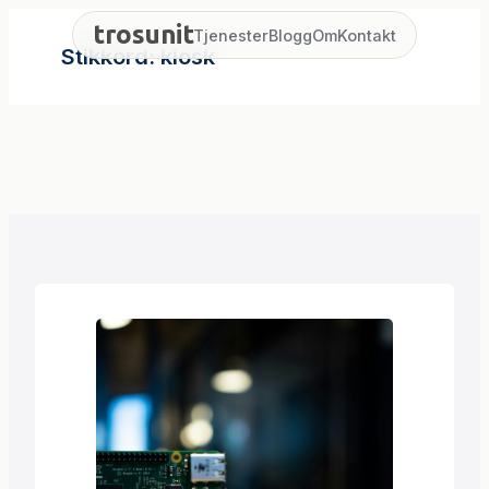
Hopp
trosunit
Tjenester
Blogg
Om
Kontakt
til
Stikkord:
kiosk
innhold