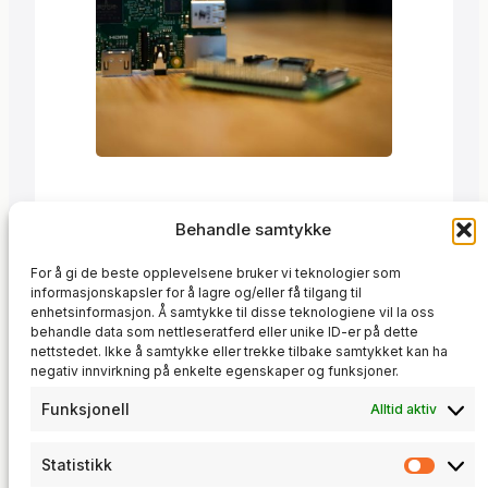
Trond
·
12. september 2020
Behandle samtykke
Trenger du en Raspberry Pi som starter
For å gi de beste opplevelsene bruker vi teknologier som
rett opp i en nettside? chilipie-kiosk er
informasjonskapsler for å lagre og/eller få tilgang til
sett-opp-og-glem på sitt beste.
enhetsinformasjon. Å samtykke til disse teknologiene vil la oss
behandle data som nettleseratferd eller unike ID-er på dette
IT-infrastruktur
, 
Tekniske løsninger
nettstedet. Ikke å samtykke eller trekke tilbake samtykket kan ha
negativ innvirkning på enkelte egenskaper og funksjoner.
Funksjonell
Alltid aktiv
Statistikk
Statis