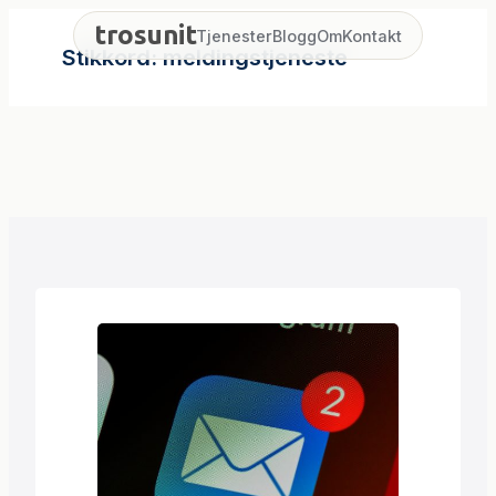
Hopp
trosunit
Tjenester
Blogg
Om
Kontakt
til
Stikkord:
meldingstjeneste
innhold