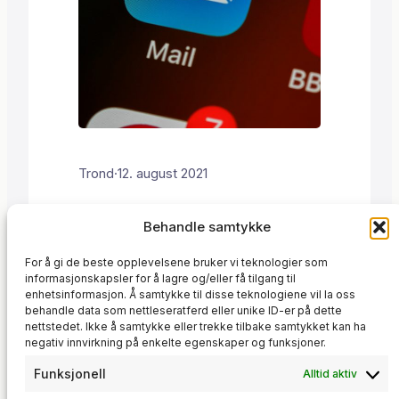
Trond
·
12. august 2021
Jeg utviklet et SMS-håndteringssystem
Behandle samtykke
bygget på Laravel for en
oppdragsgiver. Systemet lar brukere
For å gi de beste opplevelsene bruker vi teknologier som
Automasjon
sende meldinger til sine kontakter på
, 
Forretningssystemer
, 
informasjonskapsler for å lagre og/eller få tilgang til
Kundekommunikasjon
en strukturert måte, med funksjoner
, 
Skreddersydde
enhetsinformasjon. Å samtykke til disse teknologiene vil la oss
behandle data som nettleseratferd eller unike ID-er på dette
løsninger
som automatiserer daglige oppgaver.
, 
Web applikasjoner
nettstedet. Ikke å samtykke eller trekke tilbake samtykket kan ha
Hovedfunksjoner Meldingshåndtering
negativ innvirkning på enkelte egenskaper og funksjoner.
Systemet har to typer SMS-
funksjonalitet: Brukere kan velge
Funksjonell
Alltid aktiv
mellom forhåndsdefinerte maler eller