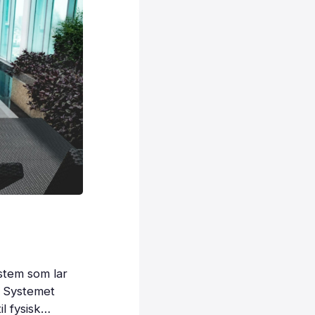
stem som lar
. Systemet
l fysisk