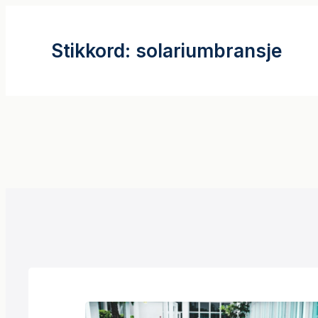
Hopp
til
Stikkord:
solariumbransje
innhold