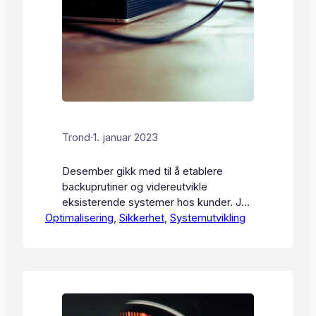
Trond
·
1. januar 2023
Desember gikk med til å etablere
backuprutiner og videreutvikle
eksisterende systemer hos kunder. Jeg
Optimalisering
satte opp automatisk backup til
, 
Sikkerhet
, 
Systemutvikling
eksterne lagringsenheter og
skytjenester (GitHub). Med oppdaterte
backuper på flere lokasjoner kan
systemene gjenopprettes raskt ved
behov. I tillegg brukte jeg tid på å
optimalisere kode, forbedre algoritmer