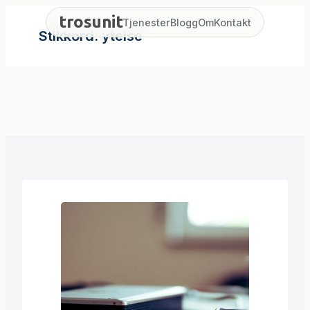
Hopp
trosunit
Tjenester
Blogg
Om
Kontakt
til
Stikkord:
ytelse
innhold