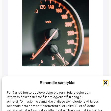
og implementere nye funksjoner basert
på tilbakemeldinger. Fokuset…
Trond
·
4. oktober 2020
Behandle samtykke
Etter én uke med NVMe-cache: 82%
For å gi de beste opplevelsene bruker vi teknologier som
hit rate. Fire av fem leseoperasjoner fra
informasjonskapsler for å lagre og/eller få tilgang til
SSD.
enhetsinformasjon. Å samtykke til disse teknologiene vil la oss
behandle data som nettleseratferd eller unike ID-er på dette
IT-infrastruktur
nettstedet. Ikke å samtykke eller trekke tilbake samtykket kan ha