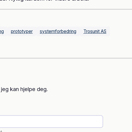
ng
prototyper
systemforbedring
Trosunit AS
 jeg kan hjelpe deg.
st