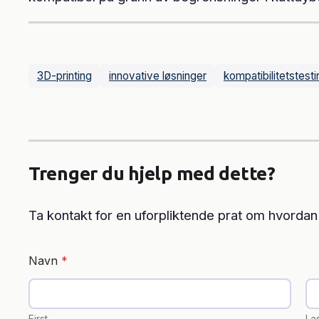
3D-printing
innovative løsninger
kompatibilitetstesti
Trenger du hjelp med dette?
Ta kontakt for en uforpliktende prat om hvordan
Navn
*
*
T
e
l
First
La