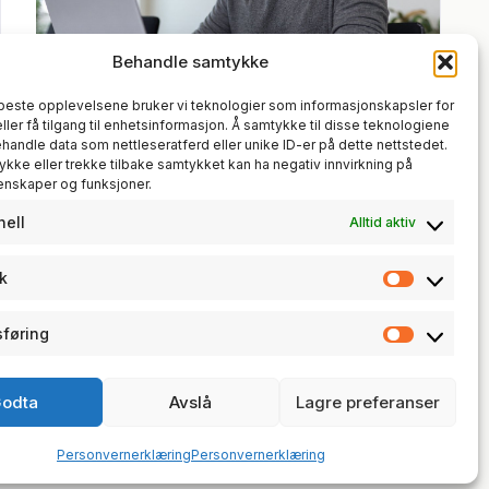
Behandle samtykke
 beste opplevelsene bruker vi teknologier som informasjonskapsler for
BACKUP
, 
IT-INFRASTRUKTUR
, 
eller få tilgang til enhetsinformasjon. Å samtykke til disse teknologiene
SYSTEMADMINISTRASJON
behandle data som nettleseratferd eller unike ID-er på dette nettstedet.
Speil alle GitHub-repoene dine til en
ykke eller trekke tilbake samtykket kan ha negativ innvirkning på
enskaper og funksjoner.
selvhostet Gitea
nell
Alltid aktiv
17. juli 2026
kk
Statisti
føring
Markeds
trosunit AS · NO 930 190 268 MVA
odta
Avslå
Lagre preferanser
© 2026 · trosunit.no
Personvernerklæring
Personvernerklæring