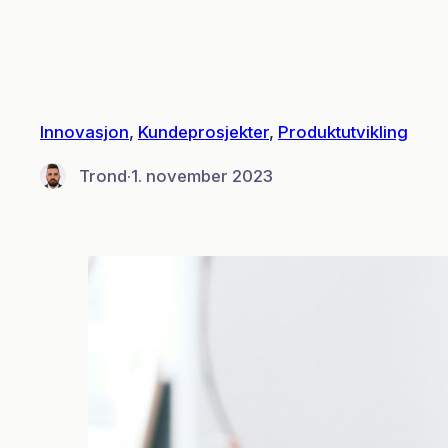
Hopp
til
innhold
Innovasjon
, 
Kundeprosjekter
, 
Produktutvikling
Trond
·
1. november 2023