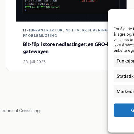
For å gi de
IT-INFRASTRUKTUR
, 
NETTVERKSLØSNINGER
, 
å lagre og/
PROBLEMLØSING
vil la oss 
Bit-flip i store nedlastinger: en GRO-bug i
Ikke å samt
enkelte eg
gatewayen
Funksjo
28. juli 2026
Statisti
Markeds
G
echnical Consulting