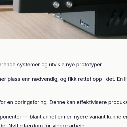
terende systemer og utvikle nye prototyper.
plass enn nødvendig, og fikk rettet opp i det. En l
 for en boringsføring. Denne kan effektivisere produ
ponenter — blant annet om en nyere variant kunne ers
e. Nyttig lærdom for videre arbeid.