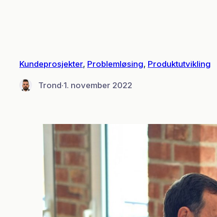
Hopp
til
innhold
Kundeprosjekter
, 
Problemløsing
, 
Produktutvikling
Trond
·
1. november 2022