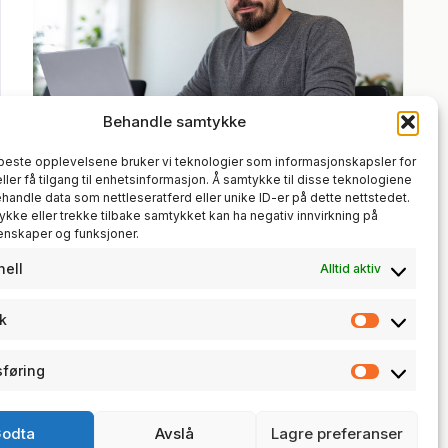
Behandle samtykke
 beste opplevelsene bruker vi teknologier som informasjonskapsler for
BACKUP
, 
IT-INFRASTRUKTUR
, 
eller få tilgang til enhetsinformasjon. Å samtykke til disse teknologiene
SYSTEMADMINISTRASJON
behandle data som nettleseratferd eller unike ID-er på dette nettstedet.
Speil alle GitHub-repoene dine til en
ykke eller trekke tilbake samtykket kan ha negativ innvirkning på
enskaper og funksjoner.
selvhostet Gitea
nell
Alltid aktiv
17. juli 2026
kk
Statisti
føring
Markeds
trosunit AS · NO 930 190 268 MVA
odta
Avslå
Lagre preferanser
© 2026 · trosunit.no