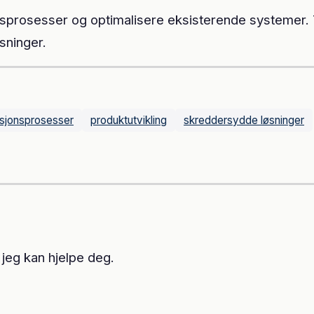
onsprosesser og optimalisere eksisterende systemer
øsninger.
sjonsprosesser
produktutvikling
skreddersydde løsninger
 jeg kan hjelpe deg.