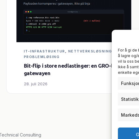
For å gi de
IT-INFRASTRUKTUR
, 
NETTVERKSLØSNINGER
, 
å lagre og/
PROBLEMLØSING
vil la oss 
Bit-flip i store nedlastinger: en GRO-bug i
Ikke å samt
enkelte eg
gatewayen
Funksjo
28. juli 2026
Statisti
Markeds
G
echnical Consulting