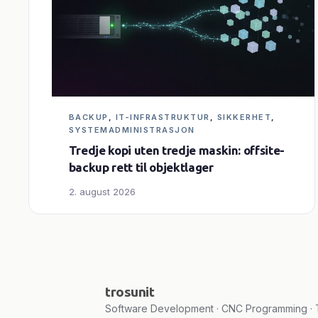
BACKUP
, 
IT-INFRASTRUKTUR
, 
SIKKERHET
, 
SYSTEMADMINISTRASJON
Tredje kopi uten tredje maskin: offsite-
backup rett til objektlager
2. august 2026
trosunit
Software Development · CNC Programming · T