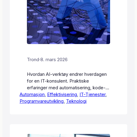
Trond
·
8. mars 2026
Hvordan AI-verktøy endrer hverdagen
for en IT-konsulent. Praktiske
erfaringer med automatisering, kode-
Automasjon
assistanse og sakshåndtering.
, 
Effektivisering
, 
IT-Tjenester
, 
Programvareutvikling
, 
Teknologi