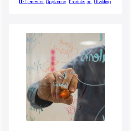
IT-Tjenester
opprettholde kvalitet og effektivitet i
, 
Opplæring
, 
Produksjon
, 
Utvikling
produksjonen. Jeg optimaliserte CNC-
programmer, utviklet nye makroer og
forbedret eksportfunksjonalitet. Alt
sammen bidrar til å redusere tidsbruk i
produksjonen. Jeg brukte også tid på
opplæring av nøkkelpersonell, slik at de
kan bruke systemene…