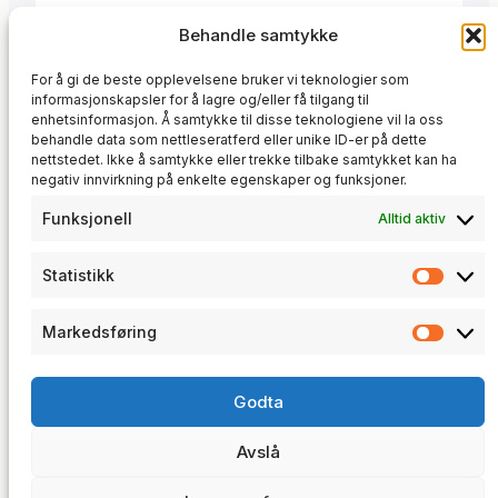
Trond
·
1. oktober 2022
Behandle samtykke
September var preget av optimalisering
For å gi de beste opplevelsene bruker vi teknologier som
av produksjonsprosesser,
informasjonskapsler for å lagre og/eller få tilgang til
standardisering av graveringsmetoder
enhetsinformasjon. Å samtykke til disse teknologiene vil la oss
behandle data som nettleseratferd eller unike ID-er på dette
Innovasjon
og feilretting i eksisterende systemer.
, 
Produksjon
, 
Teknologi
nettstedet. Ikke å samtykke eller trekke tilbake samtykket kan ha
Et viktig problem jeg løste var
negativ innvirkning på enkelte egenskaper og funksjoner.
plasseringen av festeanordninger i
industrielle produkter. Jeg justerte og
Funksjonell
Alltid aktiv
perfeksjonerte posisjonene slik at de
er konsistente og nøyaktige uavhengig
Statistikk
Statis
av produktdimensjoner. Det gir bedre
kvalitet og effektivitet i produksjonen.
Markedsføring
Jeg tok også et dypdykk…
Marke
trosunit
Godta
Software Development · CNC Programming · Technical
Consulting
Avslå
trosunit AS · NO 930 190 268 MVA
© 2026 · trosunit.no