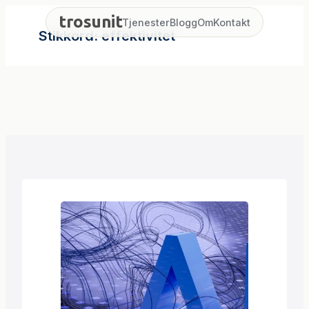
Hopp
trosunit
Tjenester
Blogg
Om
Kontakt
til
Stikkord:
effektivitet
innhold