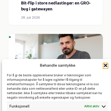
Bit-flip i store nedlastinger: en GRO-
bug i gatewayen
28. juli 2026
Behandle samtykke
For å gi de beste opplevelsene bruker vi teknologier som
informasjonskapsler for å lagre og/eller få tilgang til
enhetsinformasjon. Å samtykke til disse teknologiene vil la oss
BACKUP
, 
IT-INFRASTRUKTUR
, 
behandle data som nettleseratferd eller unike ID-er på dette
SYSTEMADMINISTRASJON
nettstedet. Ikke å samtykke eller trekke tilbake samtykket kan ha
Speil alle GitHub-repoene dine til en
negativ innvirkning på enkelte egenskaper og funksjoner.
selvhostet Gitea
Funksjonell
Alltid aktiv