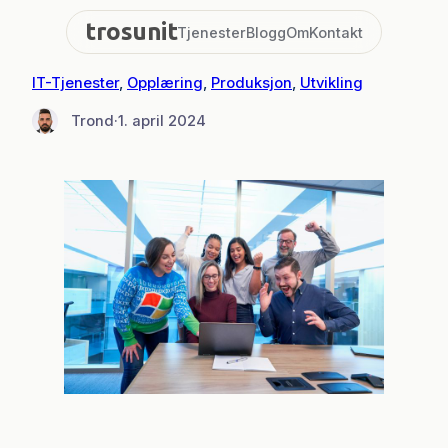
Hopp
trosunit
Tjenester
Blogg
Om
Kontakt
til
innhold
IT-Tjenester
, 
Opplæring
, 
Produksjon
, 
Utvikling
Trond
·
1. april 2024