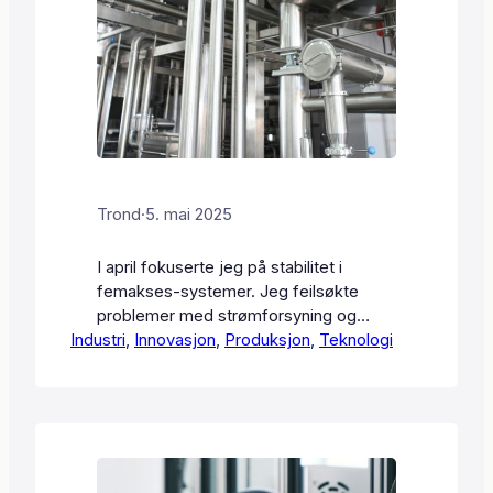
Trond
·
5. mai 2025
I april fokuserte jeg på stabilitet i
femakses-systemer. Jeg feilsøkte
problemer med strømforsyning og
Industri
vurderte oppgraderinger for å få mer
, 
Innovasjon
, 
Produksjon
, 
Teknologi
pålitelig drift. Jeg optimaliserte også
produksjonsprosesser ved å tilpasse
verktøy og arbeidsflyt, noe som ga
bedre effektivitet og kvalitet på
komponentene. Et annet prosjekt var
3D-printing av tilpassede dyser for å