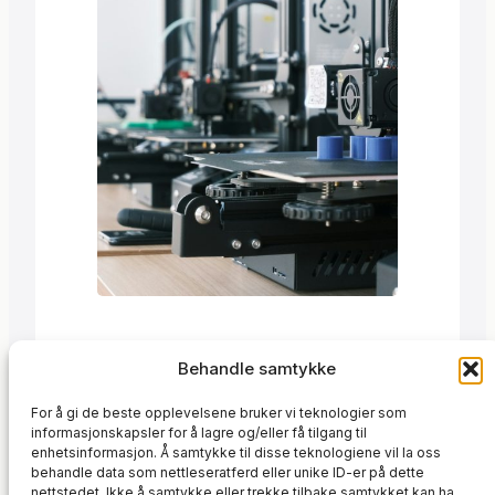
løse spesifikke utfordringer. Jeg…
Trond
·
1. november 2023
Behandle samtykke
I oktober fokuserte jeg på å
For å gi de beste opplevelsene bruker vi teknologier som
optimalisere eksisterende systemer og
informasjonskapsler for å lagre og/eller få tilgang til
utvikle nye prototyper. Jeg oppdaget at
enhetsinformasjon. Å samtykke til disse teknologiene vil la oss
behandle data som nettleseratferd eller unike ID-er på dette
Innovasjon
en komponent tok opp 5 mm mer plass
, 
Kundeprosjekter
, 
Produktutvikling
nettstedet. Ikke å samtykke eller trekke tilbake samtykket kan ha