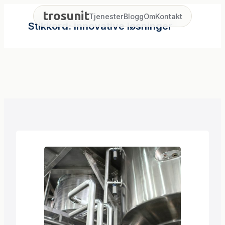
Hopp
trosunit
Tjenester
Blogg
Om
Kontakt
til
Stikkord:
innovative løsninger
innhold