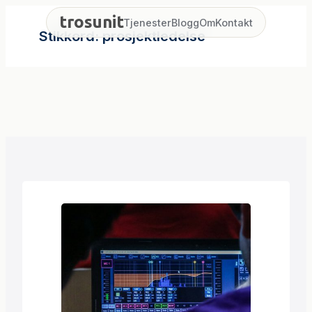
Hopp
trosunit
Tjenester
Blogg
Om
Kontakt
til
Stikkord:
prosjektledelse
innhold