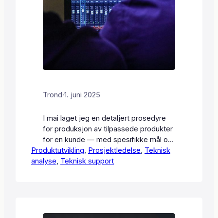
Trond
·
1. juni 2025
I mai laget jeg en detaljert prosedyre
for produksjon av tilpassede produkter
for en kunde — med spesifikke mål og
Produktutvikling
instruksjoner for å sikre at
, 
Prosjektledelse
, 
Teknisk
analyse
spesifikasjonene blir fulgt. Jeg begynte
, 
Teknisk support
også på en illustrert produksjonsguide
for et nytt produkt, for å sikre
konsistens og effektivisere
arbeidsflyten. En viktig oppgave var å
kartlegge tekniske minimumskrav for…