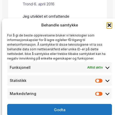
Trond
·
6. april 2016
Jeg utviklet et omfattende
medlemssystem som håndterer alt fra
Behandle samtykke
registrering og betaling til fysisk
Automasjon
adgangskontroll. Systemet er bygget
, 
Betalingsløsninger
, 
For å gi de beste opplevelsene bruker vi teknologier som
Kundeprosjekter
for en spesifikk kunde, men er
, 
Sikkerhet
, 
informasjonskapsler for å lagre og/eller få tilgang til
Systemadministrasjon
fleksibelt nok til å tilpasses ulike
, 
Systemutvikling
, 
enhetsinformasjon. Å samtykke til disse teknologiene vil la oss
behandle data som nettleseratferd eller unike ID-er på dette
Tekniske løsninger
bransjer med medlemsbaserte
nettstedet. Ikke å samtykke eller trekke tilbake samtykket kan ha
tjenester. Arkitektur og teknologi
negativ innvirkning på enkelte egenskaper og funksjoner.
Systemet er utviklet i PHP med MySQL
som database. Arkitekturen er
Funksjonell
Alltid aktiv
modulbasert for enkel vedlikehold og
utvidelse. Kjernefunksjoner…
Statistikk
Statis
Markedsføring
Marke
trosunit
Godta
Software Development · CNC Programming · Technical