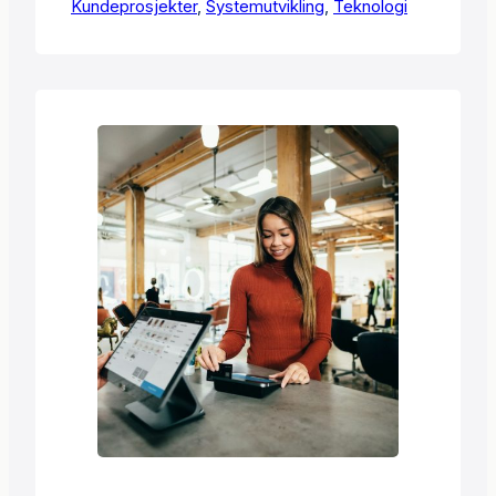
Kundeprosjekter
annet avvik mellom komponenter i et
, 
Systemutvikling
, 
Teknologi
nytt system. Etter grundig testing
fungerte alt som forventet. En kunde
ønsket nye funksjoner integrert i en
eksisterende løsning. Jeg utviklet et
tilpasset program som dekket behovet,
testet det og leverte. Ellers har jeg…